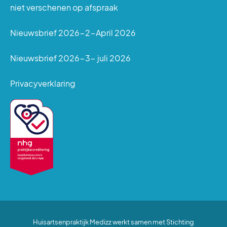
niet verschenen op afspraak
- 1,5 uur na het ontbijt
Nieuwsbrief 2026-2-April 2026
- Voor het middageten
- 1,5 uur na het middageten
Nieuwsbrief 2026-3- juli 2026
- Voor het avondeten
Privacyverklaring
- 1,5 uur na het avondeten
- Voor het slapengaan
Huisartsenpraktijk Medizz werkt samen met Stichting