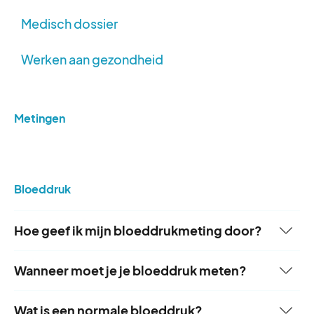
Medisch dossier
Werken aan gezondheid
Metingen
Bloeddruk
Hoe geef ik mijn bloeddrukmeting door?
Dit kan op 2 manieren:
Wanneer moet je je bloeddruk meten?
- via jouw
portaal
(Lees
hier
hoe je dat kunt doen,
Heb je een hoge bloeddruk en slik je medicijnen?
Wat is een normale bloeddruk?