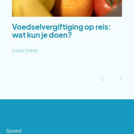
Voedselvergiftiging op reis:
wat kun je doen?
Lees meer
‹
›
Spoed