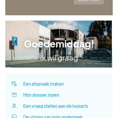
Goedemiddag!
Ik wil graag
Een afspraak maken
Mijn dossier inzien
Een vraag stellen aan de huisarts
De uitslag van mijn onderzoek