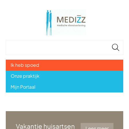
🔎
Ik heb spoed
Onze praktijk
Mijn Portaal
Vakantie huisartsen
Lees meer