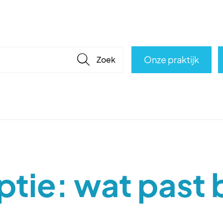
🔎
Onze praktijk
tie: wat past b