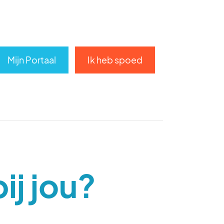
Mijn Portaal
Ik heb spoed
ij jou?