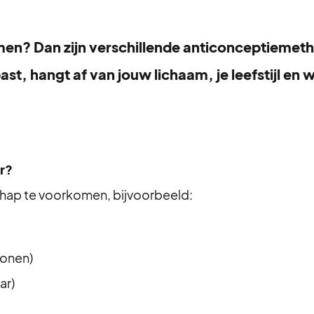
n? Dan zijn verschillende anticonceptiemetho
t, hangt af van jouw lichaam, je leefstijl en wat
r?
chap te voorkomen, bijvoorbeeld:
monen)
ar)